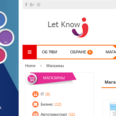
ОБ`ЯВИ
ОБРАНЕ
МАГ
0
Home
Магазины
МАГАЗИНЫ
Мага
IT
(8)
Бизнес
(12)
Автотранспорт
(11)