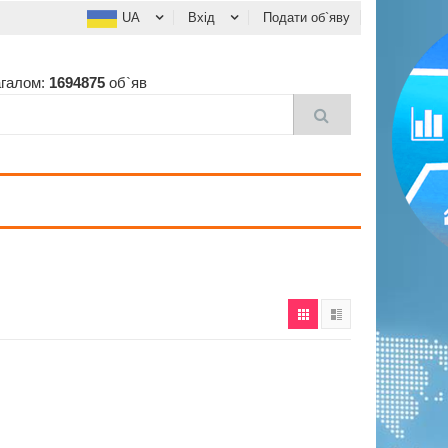
UA
Вхід
Подати об`яву
агалом:
1694875
об`яв