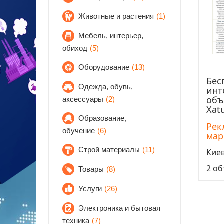
Животные и растения
(1)
Мебель, интерьер,
обиход
(5)
Оборудование
(13)
Бес
Одежда, обувь,
инт
объ
аксессуары
(2)
Xat
Образование,
Рек
обучение
(6)
мар
Строй материалы
(11)
Кие
2 о
Товары
(8)
Услуги
(26)
Электроника и бытовая
техника
(7)