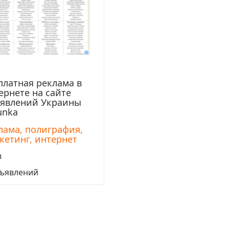
платная реклама в
Перейти
ернете на сайте
явлений Украины
unka
лама, полиграфия,
кетинг, интернет
в
бъявлений