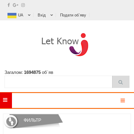
UA
Вхід
Подати об`яву
Загалом:
1694875
об`яв
MENU
ФИЛЬТР