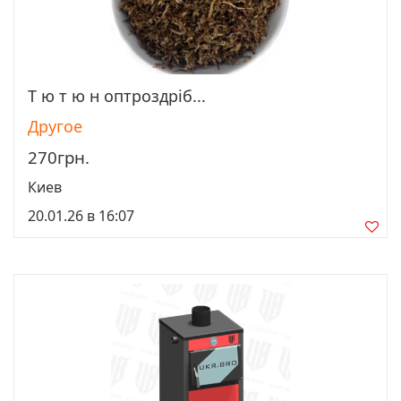
Т ю т ю н оптроздріб...
Просмотреть
Другое
270грн.
Киев
20.01.26 в 16:07