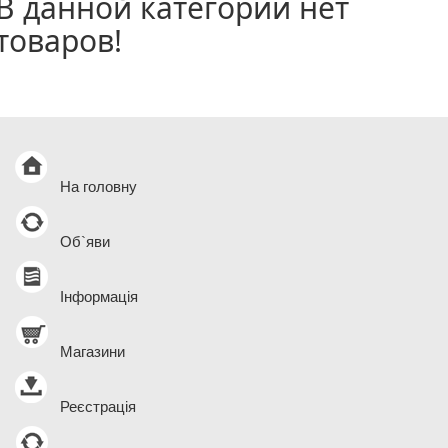
В данной категории нет
товаров!
На головну
Об`яви
Інформація
Магазини
Реєстрація