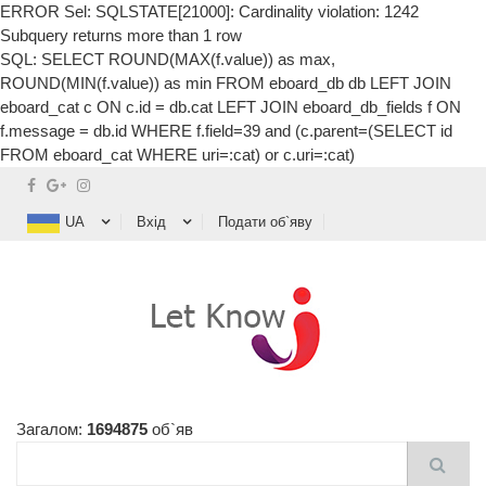
ERROR Sel: SQLSTATE[21000]: Cardinality violation: 1242
Subquery returns more than 1 row
SQL: SELECT ROUND(MAX(f.value)) as max,
ROUND(MIN(f.value)) as min FROM eboard_db db LEFT JOIN
eboard_cat c ON c.id = db.cat LEFT JOIN eboard_db_fields f ON
f.message = db.id WHERE f.field=39 and (c.parent=(SELECT id
FROM eboard_cat WHERE uri=:cat) or c.uri=:cat)
UA
Вхід
Подати об`яву
Загалом:
1694875
об`яв