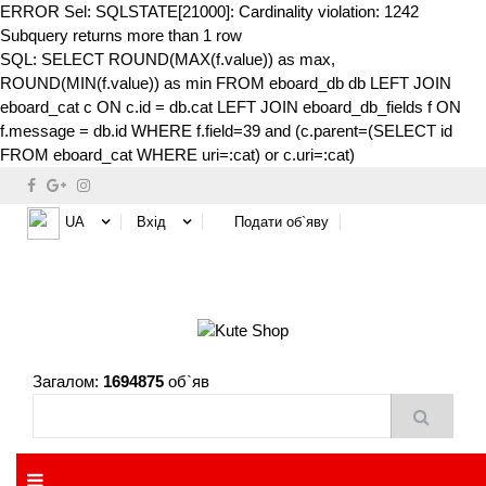
ERROR Sel: SQLSTATE[21000]: Cardinality violation: 1242
Subquery returns more than 1 row
SQL: SELECT ROUND(MAX(f.value)) as max,
ROUND(MIN(f.value)) as min FROM eboard_db db LEFT JOIN
eboard_cat c ON c.id = db.cat LEFT JOIN eboard_db_fields f ON
f.message = db.id WHERE f.field=39 and (c.parent=(SELECT id
FROM eboard_cat WHERE uri=:cat) or c.uri=:cat)
UA
Вхід
Подати об`яву
Загалом:
1694875
об`яв
MENU