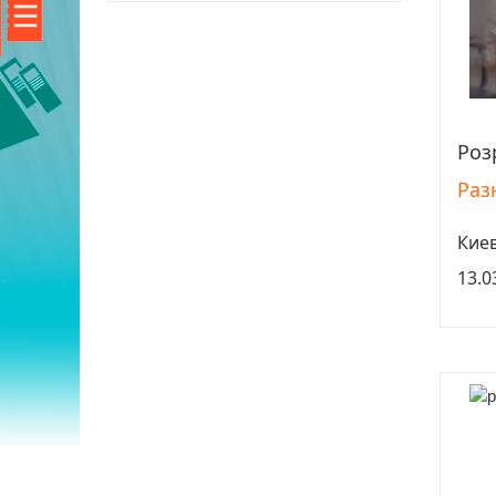
Розр
Раз
Кие
13.0