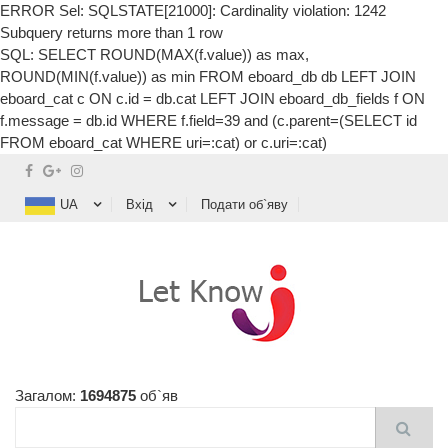
ERROR Sel: SQLSTATE[21000]: Cardinality violation: 1242
Subquery returns more than 1 row
SQL: SELECT ROUND(MAX(f.value)) as max,
ROUND(MIN(f.value)) as min FROM eboard_db db LEFT JOIN
eboard_cat c ON c.id = db.cat LEFT JOIN eboard_db_fields f ON
f.message = db.id WHERE f.field=39 and (c.parent=(SELECT id
FROM eboard_cat WHERE uri=:cat) or c.uri=:cat)
UA
Вхід
Подати об`яву
Загалом:
1694875
об`яв