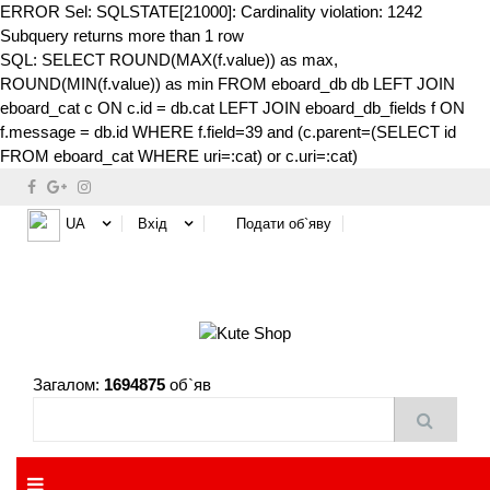
ERROR Sel: SQLSTATE[21000]: Cardinality violation: 1242
Subquery returns more than 1 row
SQL: SELECT ROUND(MAX(f.value)) as max,
ROUND(MIN(f.value)) as min FROM eboard_db db LEFT JOIN
eboard_cat c ON c.id = db.cat LEFT JOIN eboard_db_fields f ON
f.message = db.id WHERE f.field=39 and (c.parent=(SELECT id
FROM eboard_cat WHERE uri=:cat) or c.uri=:cat)
UA
Вхід
Подати об`яву
Загалом:
1694875
об`яв
MENU