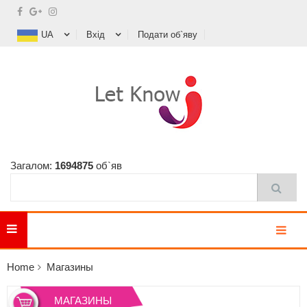
UA
Вхід
Подати об`яву
Загалом:
1694875
об`яв
MENU
Home
Магазины
МАГАЗИНЫ