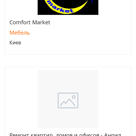
Comfort Market
Перейти
Мебель
Киев
Ремонт квартир, домов и офисов - Анрил
Перейти