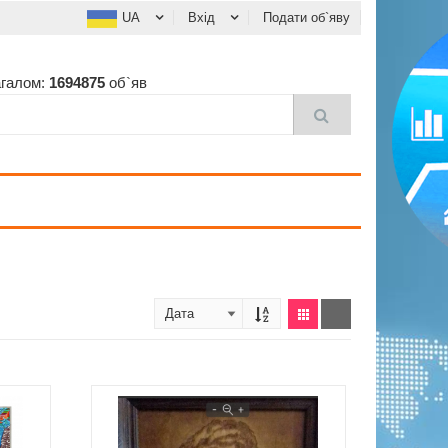
UA
Вхід
Подати об`яву
агалом:
1694875
об`яв