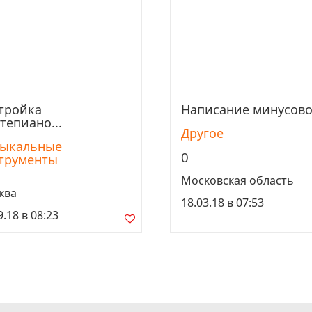
тройка
Написание минусовок
Просмотреть
Просмотреть
тепиано...
Другое
ыкальные
0
трументы
Московская область
ква
18.03.18 в 07:53
9.18 в 08:23