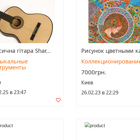
ична гітара Shar...
Рисунок цветными ка
Просмотреть
Просмотреть
ыкальные
Коллекционировани
трументы
7000грн.
в
Киев
2.25 в 23:47
26.02.23 в 22:29