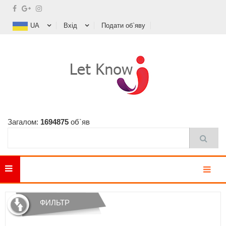
UA
Вхід
Подати об`яву
Загалом:
1694875
об`яв
MENU
ФИЛЬТР