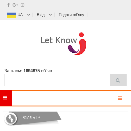
UA
Вхід
Подати об`яву
Загалом:
1694875
об`яв
MENU
ФИЛЬТР