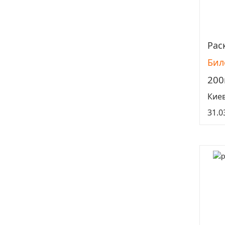
Рас
Бил
200
Кие
31.0