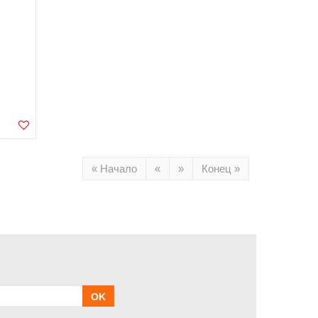
« Начало
«
»
Конец »
OK