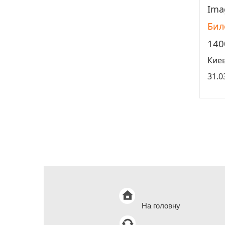
Imag
Бил
140
Кие
31.0
На головну