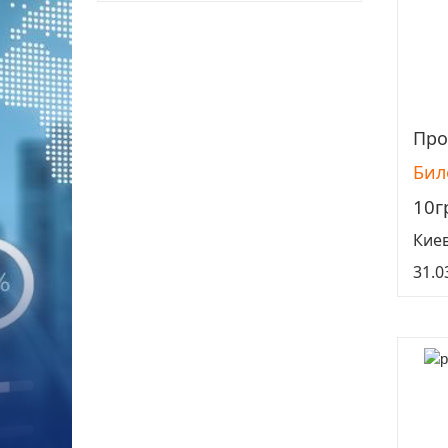
Про
Бил
10г
Кие
31.0