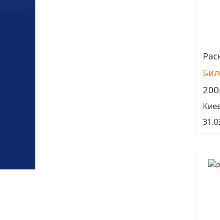
Рас
Бил
200
Кие
31.0