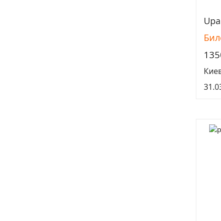
Upar
Бил
135
Кие
31.0