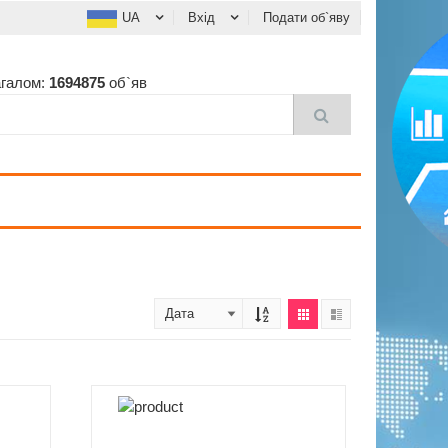
UA
Вхід
Подати об`яву
агалом:
1694875
об`яв