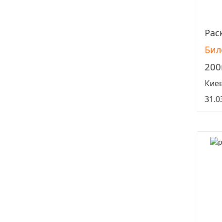
Рас
Бил
200
Кие
31.0