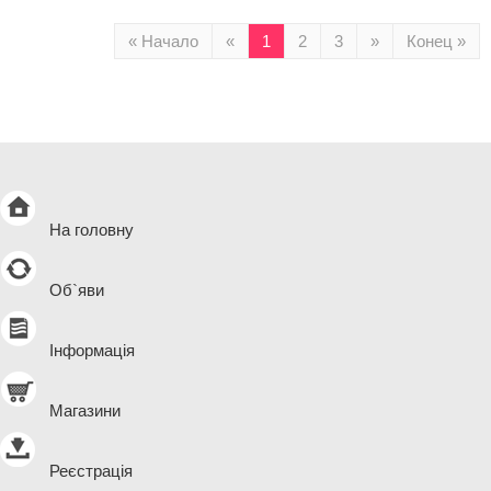
« Начало
«
1
2
3
»
Конец »
На головну
Об`яви
Інформація
Магазини
Реєстрація