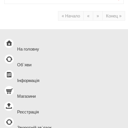
« Начало
«
»
Конец »
На головну
Об`яви
Інформація
Магазини
Реєстрація
Зворотній зв`язок