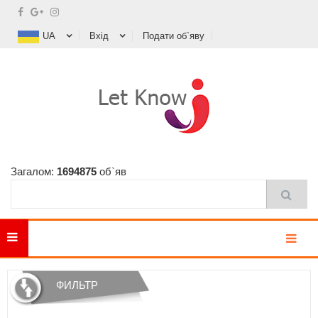
UA
Вхід
Подати об`яву
Загалом:
1694875
об`яв
MENU
ФИЛЬТР