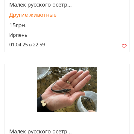
Малек рyccкого осетр...
Просмотреть
Другие животные
15грн.
Ирпень
01.04.25 в 22:59
Малек русcкого осетр...
Просмотреть