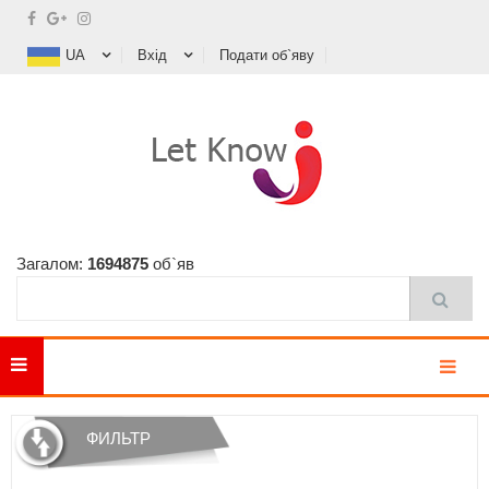
UA
Вхід
Подати об`яву
Загалом:
1694875
об`яв
MENU
ФИЛЬТР