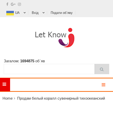
UA
Вхід
Подати об`яву
Загалом:
1694875
об`яв
MENU
Home
Продам белый коралл сувенирный тихоокеанский