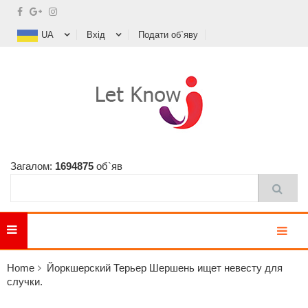
UA
Вхід
Подати об`яву
Загалом:
1694875
об`яв
MENU
Home
Йоркшерский Терьер Шершень ищет невесту для
случки.