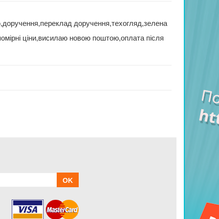
,доручення,переклад доручення,техогляд,зелена
помірні ціни,висилаю новою поштою,оплата після
OK