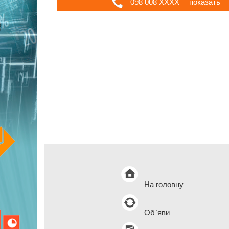
098 008 ХХХХ
показать
На головну
Об`яви