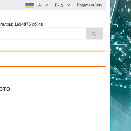
UA
Вхід
Подати об`яву
агалом:
1694875
об`яв
вто