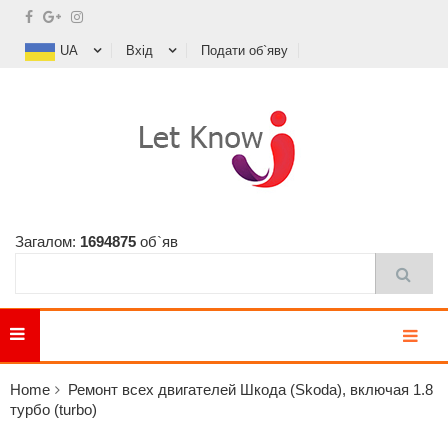
UA
Вхід
Подати об`яву
Загалом:
1694875
об`яв
MENU
Home
Ремонт всех двигателей Шкода (Skoda), включая 1.8
турбо (turbo)