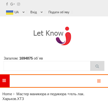
UA
Вхід
Подати об`яву
Загалом:
1694875
об`яв
MENU
Home
Мастер маникюра и педикюра +гель лак.
Харьков.ХТЗ