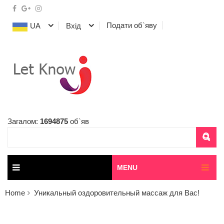
Подати об`яву
UA
Вхід
Загалом:
1694875
об`яв
MENU
Home
Уникальный оздоровительный массаж для Вас!