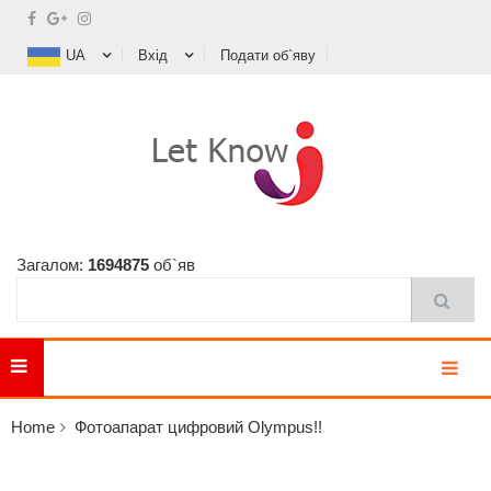
UA
Вхід
Подати об`яву
Загалом:
1694875
об`яв
MENU
Home
Фотоапарат цифровий Olympus!!