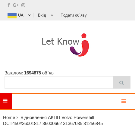
UA
Вхід
Подати об`яву
Загалом:
1694875
об`яв
MENU
Home
Відновлення АКПП Volvo Powershift
DCT450#36001817 36000662 31367035 31256845