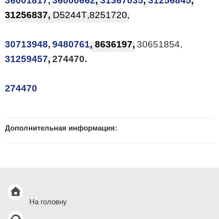
36001817
,
36000662
,
31367035
,
31256845
,
31256837,
D5244T
,8251720,
30713948
,
9480761
, 8636197,
30651854,
31259457
,
274470.
274470
Дополнительная информация:
На головну