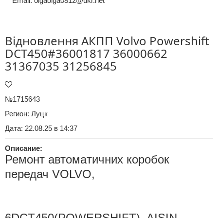
Email: olgaolga0812@ukr.net
Відновлення АКПП Volvo Powershift
DCT450#36001817 36000662
31367035 31256845
№1715643
Регион:
Луцк
Дата: 22.08.25 в 14:37
Описание:
Ремонт автома
т
ичних коробок
передач
VOLVO
,
6DCT450(POWERSHIFT), AISIN