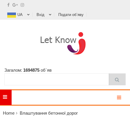
UA
Вхід
Подати об`яву
Загалом:
1694875
об`яв
MENU
Home
Влаштування бетонної дорог