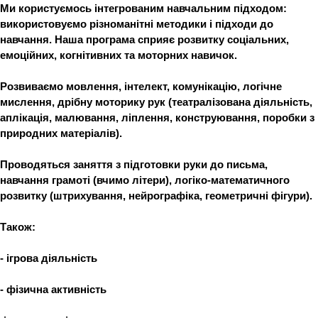
Ми користуємось інтегрованим навчальним підходом:
використовуємо різноманітні методики і підходи до
навчання. Наша програма сприяє розвитку соціальних,
емоційних, когнітивних та моторних навичок.
Розвиваємо мовлення, інтелект, комунікацію, логічне
мислення, дрібну моторику рук (театралізована діяльність,
аплікація, малювання, ліплення, конструювання, поробки з
природних матеріалів).
Проводяться заняття з підготовки руки до письма,
навчання грамоті (вчимо літери), логіко-математичного
розвитку (штрихування, нейрографіка, геометричні фігури).
Також:
- ігрова діяльність
- фізична активність