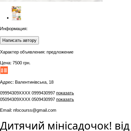
Информация:
Написать автору
Характер объявления: предложение
Цена:
7500 грн.
Адрес: Валентинівська, 18
09994309ХХХХ
0999430997
показать
05094309ХХХХ
0509430997
показать
Email: nfocourss@gmail.com
Дитячий мінісадочок! від