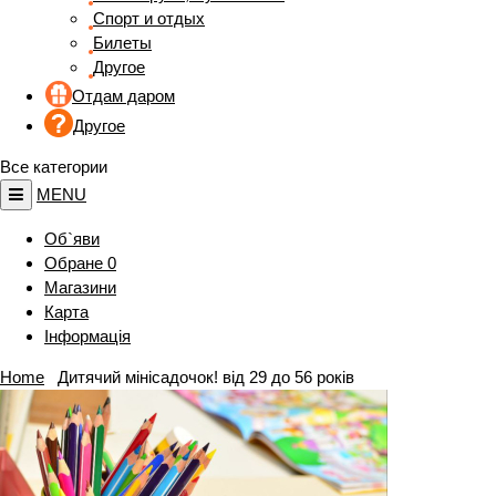
Спорт и отдых
Билеты
Другое
Отдам даром
Другое
Все категории
MENU
Об`яви
Обране
0
Магазини
Карта
Інформація
Home
Дитячий мінісадочок! від 29 до 56 років