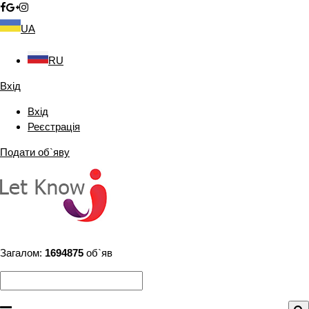
UA
RU
Вхід
Вхід
Реєстрація
Подати об`яву
Загалом:
1694875
об`яв