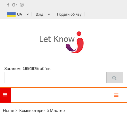
UA
Вхід
Подати об`яву
Загалом:
1694875
об`яв
MENU
Home
Компьютерный Мастер