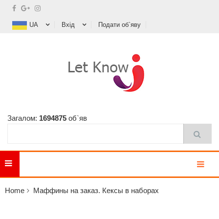
UA
Вхід
Подати об`яву
Загалом:
1694875
об`яв
MENU
Home
Маффины на заказ. Кексы в наборах