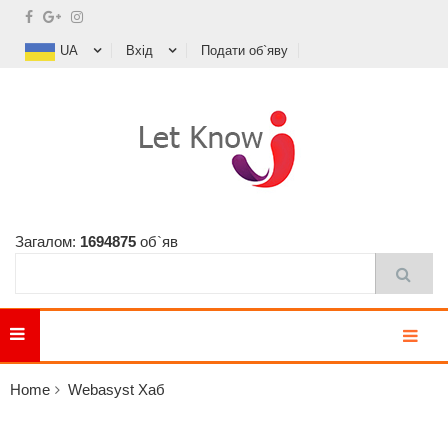
UA
Вхід
Подати об`яву
Загалом:
1694875
об`яв
MENU
Home
Webasyst Хаб