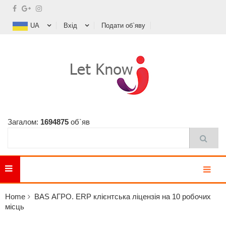
UA
Вхід
Подати об`яву
Загалом:
1694875
об`яв
MENU
Home
BAS АГРО. ERP клієнтська ліцензія на 10 робочих
місць