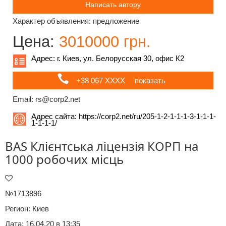
Написать автору
Характер объявления: предложение
Цена:
3010000 грн.
Адрес: г. Киев, ул. Белорусская 30, офис К2
+38 067 ХХХХ
показать
Email: rs@corp2.net
Адрес сайта:
https://corp2.net/ru/205-1-2-1-1-1-3-1-1-1-
1-1-1-1/
BAS Клієнтська ліцензія КОРП на
1000 робочих місць
№1713896
Регион:
Киев
Дата: 16.04.20 в 13:35