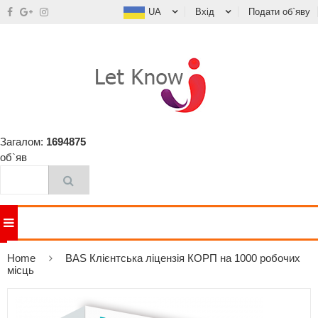
UA
Вхід
Подати об`яву
Загалом:
1694875
об`яв
Home
BAS Клієнтська ліцензія КОРП на 1000 робочих
місць