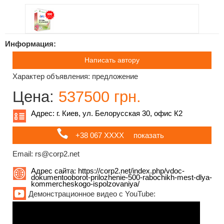
Информация:
Написать автору
Характер объявления: предложение
Цена:
537500 грн.
Адрес: г. Киев, ул. Белорусская 30, офис К2
+38 067 ХХХХ
показать
Email: rs@corp2.net
Адрес сайта:
https://corp2.net/index.php/vdoc-
dokumentooborot-prilozhenie-500-rabochikh-mest-dlya-
kommercheskogo-ispolzovaniya/
Демонстрационное видео с YouTube: