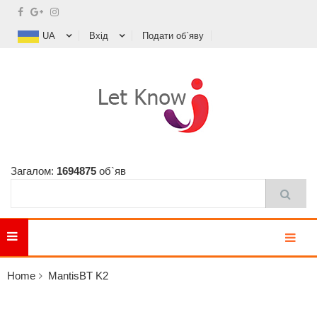
UA
Вхід
Подати об`яву
Загалом:
1694875
об`яв
MENU
Home
MantisBT K2