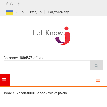
UA
Вхід
Подати об`яву
Загалом:
1694875
об`яв
MENU
Home
Управління невеликою фірмою