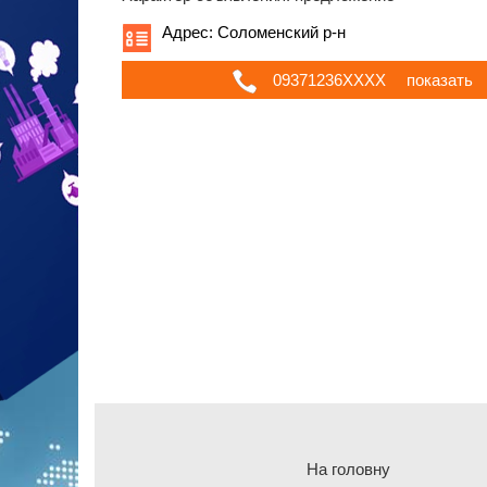
Адрес: Соломенский р-н
09371236ХХХХ
показать
На головну