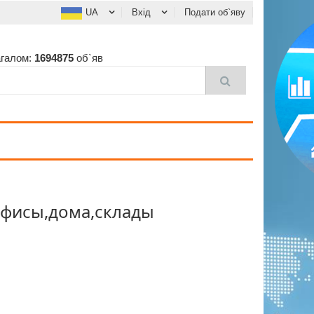
UA
Вхід
Подати об`яву
агалом:
1694875
об`яв
офисы,дома,склады