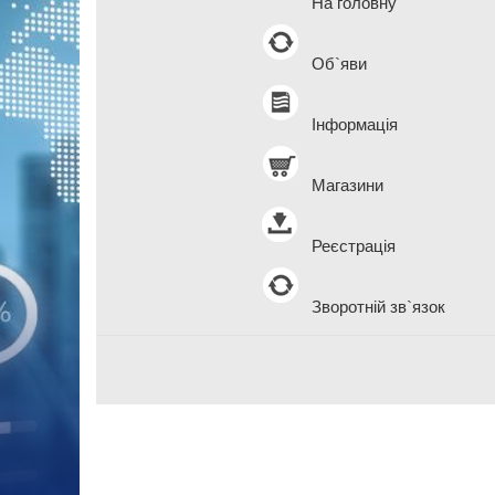
На головну
Об`яви
Інформація
Магазини
Реєстрація
Зворотній зв`язок