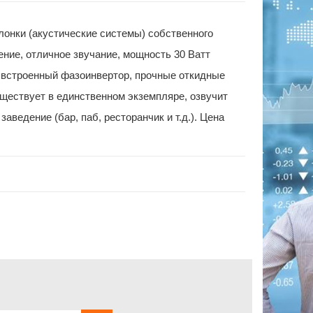
лонки (акустические системы) собственного
ение, отличное звучание, мощность 30 Ватт
 встроенный фазоинвертор, прочные откидные
уществует в единственном экземпляре, озвучит
аведение (бар, паб, ресторанчик и т.д.). Цена