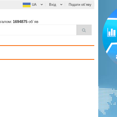
UA
Вхід
Подати об`яву
агалом:
1694875
об`яв