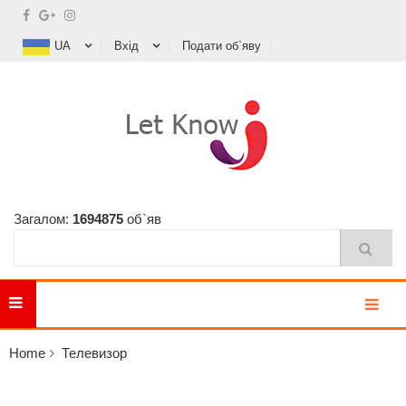
UA
Вхід
Подати об`яву
Загалом:
1694875
об`яв
MENU
Home
Телевизор