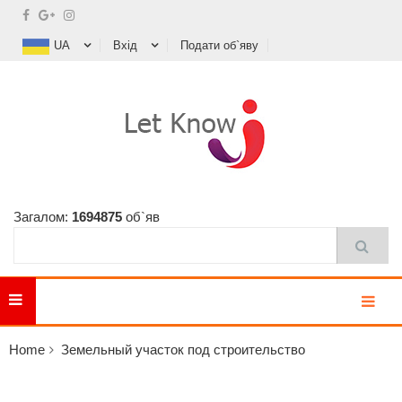
UA
Вхід
Подати об`яву
Загалом:
1694875
об`яв
MENU
Home
Земельный участок под строительство