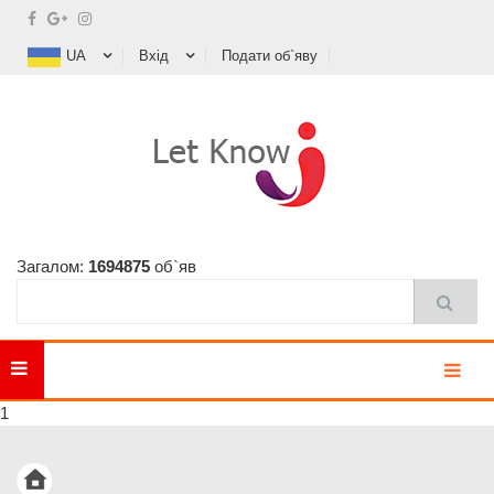
UA
Вхід
Подати об`яву
Загалом:
1694875
об`яв
MENU
1